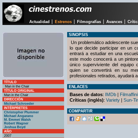
|
|
|
|
Actualidad
Estrenos
Filmografías
Avances
Críti
SINOPSIS
Un problemático adolescente sueñ
lo que decide participar en un 
entrará a estudiar en una escue
este modo conocerá a un pintore
único superviviente del equipo
quien se convertirá en su me
profesionales retirados, ayudará al
TÍTULO
Man in the Chair
ENLACES
TÍTULO ORIGINAL
Bases de datos
:
IMDb
|
Filmaffini
Man in the Chair
DIRECCIÓN
Críticas (inglés)
:
Variety
|
Sun-T
Michael Schroeder
INTÉRPRETES
COMPARTIR
Christopher Plummer
Michael Angarano
M. Emmet Walsh
Robert Wagner
Joshua Boyd
AÑO
2007