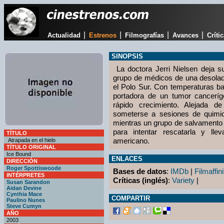
|
|
|
|
Actualidad
Estrenos
Filmografías
Avances
Críti
SINOPSIS
La doctora Jerri Nielsen deja s
grupo de médicos de una desolad
el Polo Sur. Con temperaturas ba
portadora de un tumor canceríg
rápido crecimiento. Alejada de 
someterse a sesiones de quimiot
mientras un grupo de salvamento vi
para intentar rescatarla y lle
TÍTULO
americano.
Atrapada en el hielo
TÍTULO ORIGINAL
Ice Bound
ENLACES
DIRECCIÓN
Roger Spottiswoode
Bases de datos
:
IMDb
|
Filmaffini
INTÉRPRETES
Críticas (inglés)
:
Variety
|
Susan Sarandon
Aidan Devine
Cynthia Mace
COMPARTIR
Paulino Nunes
Steve Cumyn
AÑO
2003