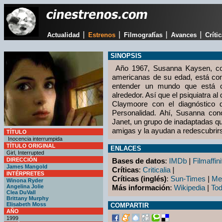
|
|
|
|
Actualidad
Estrenos
Filmografías
Avances
Críti
SINOPSIS
Año 1967, Susanna Kaysen, co
americanas de su edad, está con
entender un mundo que está 
alrededor. Así que el psiquiatra al 
Claymoore con el diagnóstico d
Personalidad. Ahí, Susanna con
Janet, un grupo de inadaptadas q
amigas y la ayudan a redescubrir
TÍTULO
Inocencia interrumpida
TÍTULO ORIGINAL
ENLACES
Girl, Interrupted
DIRECCIÓN
Bases de datos
:
IMDb
|
Filmaffini
James Mangold
Críticas
:
Criticalia
|
INTÉRPRETES
Críticas (inglés)
:
Sun-Times
|
Met
Winona Ryder
Angelina Jolie
Más información
:
Wikipedia
|
Tod
Clea DuVall
Brittany Murphy
Elisabeth Moss
COMPARTIR
AÑO
1999