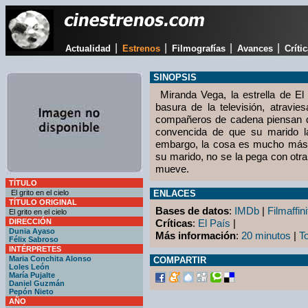
|
|
|
|
Actualidad
Estrenos
Filmografías
Avances
Críti
SINOPSIS
Miranda Vega, la estrella de El 
basura de la televisión, atravi
compañeros de cadena piensan qu
convencida de que su marido l
embargo, la cosa es mucho más g
su marido, no se la pega con otra
mueve.
TÍTULO
El grito en el cielo
ENLACES
TÍTULO ORIGINAL
Bases de datos
:
IMDb
|
Filmaffini
El grito en el cielo
DIRECCIÓN
Críticas
:
El País
|
Dunia Ayaso
Más información
:
20 minutos
|
T
Félix Sabroso
INTÉRPRETES
Maria Conchita Alonso
COMPARTIR
Loles León
María Pujalte
Daniel Guzmán
Pepón Nieto
AÑO