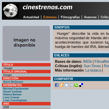
|
|
|
|
Actualidad
Estrenos
Filmografías
Avances
Críti
SINOPSIS
Hunger" describe la vida en l
máxima seguridad de Irlanda del 
acontecimientos que tuvieron l
huelga de hambre del IRA, lidera
ENLACES
Bases de datos
:
IMDb
|
Filmaffini
TÍTULO
Críticas (inglés)
:
Sun-Times
|
Ro
Hunger
Más información
:
La butaca
|
TÍTULO ORIGINAL
Hunger
DIRECCIÓN
COMPARTIR
Steve McQueen
INTÉRPRETES
Michael Fassbender
Stuart Graham
Helena Bereen
Larry Cowan
Liam Cunningham
AÑO
2008