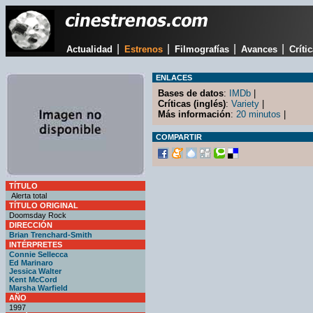
|
|
|
|
Actualidad
Estrenos
Filmografías
Avances
Críti
ENLACES
Bases de datos
:
IMDb
|
Críticas (inglés)
:
Variety
|
Más información
:
20 minutos
|
COMPARTIR
TÍTULO
Alerta total
TÍTULO ORIGINAL
Doomsday Rock
DIRECCIÓN
Brian Trenchard-Smith
INTÉRPRETES
Connie Sellecca
Ed Marinaro
Jessica Walter
Kent McCord
Marsha Warfield
AÑO
1997