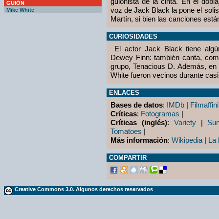
guionista de la cinta. En el dobla
GUIÓN
voz de Jack Black la pone el solist
Mike White
Martín, si bien las canciones está
CURIOSIDADES
El actor Jack Black tiene algú
Dewey Finn: también canta, comp
grupo, Tenacious D. Además, en 
White fueron vecinos durante casi
ENLACES
Bases de datos
:
IMDb
|
Filmaffini
Críticas
:
Fotogramas
|
Críticas (inglés)
:
Variety
|
Su
Tomatoes
|
Más información
:
Wikipedia
|
La 
COMPARTIR
Creative Commons 3.0. Algunos derechos reservados