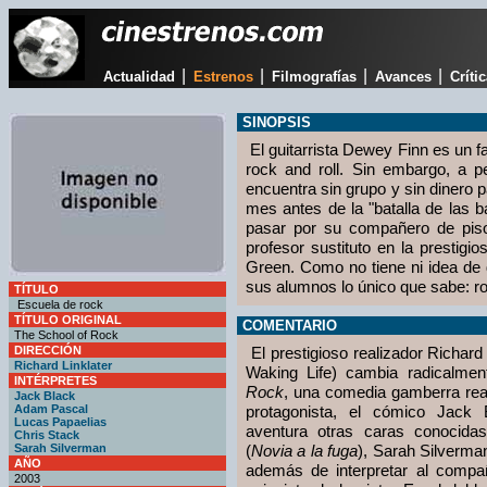
|
|
|
|
Actualidad
Estrenos
Filmografías
Avances
Críti
SINOPSIS
El guitarrista Dewey Finn es un fa
rock and roll. Sin embargo, a 
encuentra sin grupo y sin dinero p
mes antes de la "batalla de las
pasar por su compañero de pis
profesor sustituto en la prestig
Green. Como no tiene ni idea de 
sus alumnos lo único que sabe: ro
TÍTULO
Escuela de rock
TÍTULO ORIGINAL
COMENTARIO
The School of Rock
DIRECCIÓN
El prestigioso realizador Richard
Richard Linklater
Waking Life) cambia radicalmen
INTÉRPRETES
Rock
, una comedia gamberra rea
Jack Black
Adam Pascal
protagonista, el cómico Jack
Lucas Papaelias
aventura otras caras conocid
Chris Stack
Sarah Silverman
(
Novia a la fuga
), Sarah Silverma
AÑO
además de interpretar al comp
2003