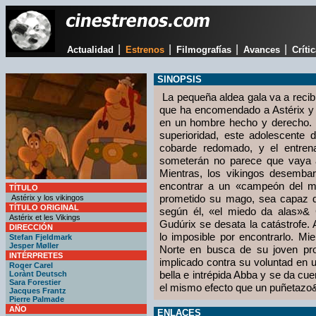
|
|
|
|
Actualidad
Estrenos
Filmografías
Avances
Críti
SINOPSIS
La pequeña aldea gala va a recibir
que ha encomendado a Astérix y O
en un hombre hecho y derecho. 
superioridad, este adolescente
cobarde redomado, y el entren
someterán no parece que vaya
Mientras, los vikingos desemba
encontrar a un «campeón del m
TÍTULO
prometido su mago, sea capaz d
Astérix y los vikingos
TÍTULO ORIGINAL
según él, «el miedo da alas»& 
Astérix et les Vikings
Gudúrix se desata la catástrofe.
DIRECCIÓN
lo imposible por encontrarlo. Mi
Stefan Fjeldmark
Jesper Møller
Norte en busca de su joven pro
INTÉRPRETES
implicado contra su voluntad en 
Roger Carel
bella e intrépida Abba y se da cu
Lorànt Deutsch
Sara Forestier
el mismo efecto que un puñetazo&
Jacques Frantz
Pierre Palmade
AÑO
ENLACES