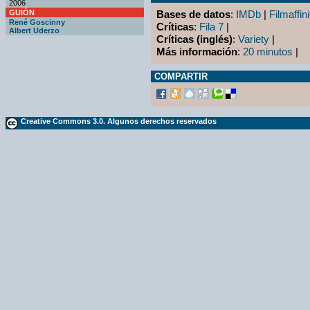
2006
GUIÓN
Bases de datos
:
IMDb
|
Filmaffini
René Goscinny
Críticas
:
Fila 7
|
Albert Uderzo
Críticas (inglés)
:
Variety
|
Más información
:
20 minutos
|
COMPARTIR
Creative Commons 3.0. Algunos derechos reservados