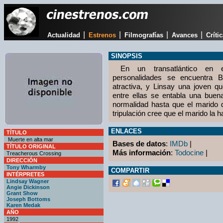
|
|
|
|
Actualidad
Estrenos
Filmografías
Avances
Críti
SINOPSIS
En un transatlántico en e
personalidades se encuentra 
atractiva, y Linsay una joven qu
entre ellas se entabla una buen
normalidad hasta que el marido 
tripulación cree que el marido la
ENLACES
TÍTULO
Muerte en alta mar
Bases de datos
:
IMDb
|
TÍTULO ORIGINAL
Más información
:
Todocine
|
Treacherous Crossing
DIRECCIÓN
Tony Wharmby
COMPARTIR
INTÉRPRETES
Lindsay Wagner
Angie Dickinson
Grant Show
Joseph Bottoms
Karen Medak
AÑO
1992