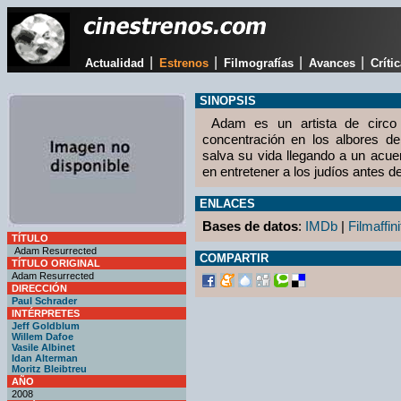
|
|
|
|
Actualidad
Estrenos
Filmografías
Avances
Críti
SINOPSIS
Adam es un artista de circo
concentración en los albores d
salva su vida llegando a un acue
en entretener a los judíos antes d
ENLACES
Bases de datos
:
IMDb
|
Filmaffini
TÍTULO
Adam Resurrected
COMPARTIR
TÍTULO ORIGINAL
Adam Resurrected
DIRECCIÓN
Paul Schrader
INTÉRPRETES
Jeff Goldblum
Willem Dafoe
Vasile Albinet
Idan Alterman
Moritz Bleibtreu
AÑO
2008