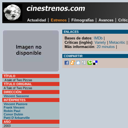
|
|
|
|
Actualidad
Estrenos
Filmografías
Avances
Críti
ENLACES
Bases de datos
:
IMDb
|
Críticas (inglés)
:
Variety
|
Metacritic
|
Más información
:
20 minutos
|
COMPARTIR
TÍTULO
A tale of Two Pizzas
TÍTULO ORIGINAL
A Tale of Two Pizzas
DIRECCIÓN
Vincent Sassone
INTÉRPRETES
Vincent Pastore
Frank Vincent
Robin Paul
Conor Dubin
Patti D'Arbanville
AÑO
2003