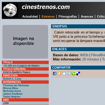
|
|
|
|
Actualidad
Estrenos
Filmografías
Avances
Críti
SINOPSIS
Calvin retrocede en el tiempo y 
VIII junto a la princesa Scheheraz
será recuperar la lámpara maravil
ENLACES
Bases de datos
:
IMDb
|
Filmaffini
Más información
:
20 minutos
|
T
TÍTULO
Un niño en el palacio de Aladino
COMPARTIR
TÍTULO ORIGINAL
A Kid in Aladdin's Palace
DIRECCIÓN
Robert L. Levy
INTÉRPRETES
Thomas Ian Nicholas
Rhona Mitra
Nicholas Irons
James Faulkner
Taylor Negron
AÑO
1998