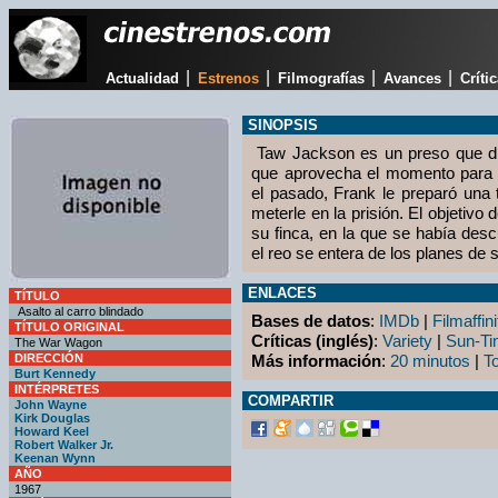
|
|
|
|
Actualidad
Estrenos
Filmografías
Avances
Críti
SINOPSIS
Taw Jackson es un preso que disf
que aprovecha el momento para 
el pasado, Frank le preparó una 
meterle en la prisión. El objetivo
su finca, en la que se había desc
el reo se entera de los planes de 
ENLACES
TÍTULO
Asalto al carro blindado
Bases de datos
:
IMDb
|
Filmaffini
TÍTULO ORIGINAL
Críticas (inglés)
:
Variety
|
Sun-T
The War Wagon
DIRECCIÓN
Más información
:
20 minutos
|
T
Burt Kennedy
INTÉRPRETES
COMPARTIR
John Wayne
Kirk Douglas
Howard Keel
Robert Walker Jr.
Keenan Wynn
AÑO
1967