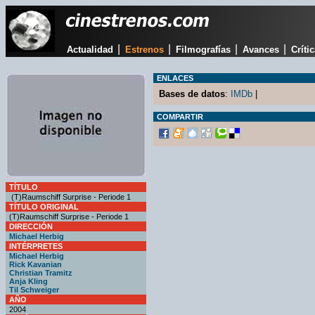
|
|
|
|
Actualidad
Estrenos
Filmografías
Avances
Críti
ENLACES
Bases de datos
:
IMDb
|
COMPARTIR
TÍTULO
(T)Raumschiff Surprise - Periode 1
TÍTULO ORIGINAL
(T)Raumschiff Surprise - Periode 1
DIRECCIÓN
Michael Herbig
INTÉRPRETES
Michael Herbig
Rick Kavanian
Christian Tramitz
Anja Kling
Til Schweiger
AÑO
2004