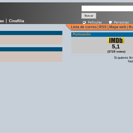
|
cas
Cinefilia
Lista de correo
|
RSS
|
Mapa web
|
Bu
Puntuación
5,1
(3729 votos)
Si quieres fi
haz