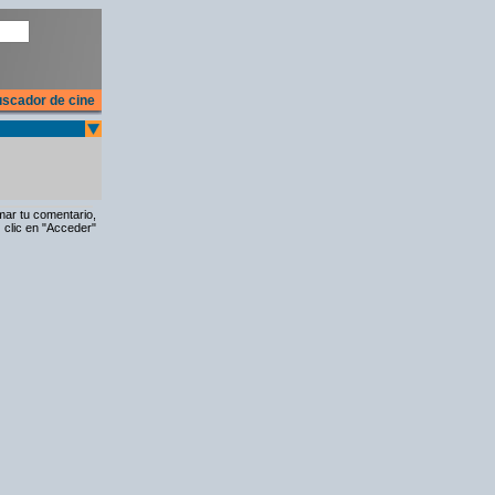
scador de cine
rmar tu comentario,
 clic en "Acceder"