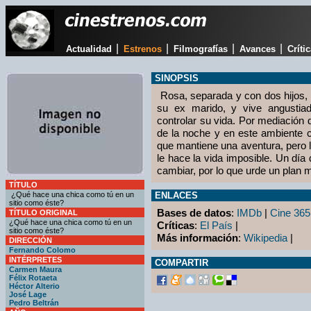
|
|
|
|
Actualidad
Estrenos
Filmografías
Avances
Críti
SINOPSIS
Rosa, separada y con dos hijos, 
su ex marido, y vive angustiad
controlar su vida. Por mediació
de la noche y en este ambiente 
que mantiene una aventura, pero 
le hace la vida imposible. Un día
cambiar, por lo que urde un plan m
TÍTULO
¿Qué hace una chica como tú en un
ENLACES
sitio como éste?
Bases de datos
:
IMDb
|
Cine 365
TÍTULO ORIGINAL
¿Qué hace una chica como tú en un
Críticas
:
El País
|
sitio como éste?
Más información
:
Wikipedia
|
DIRECCIÓN
Fernando Colomo
INTÉRPRETES
COMPARTIR
Carmen Maura
Félix Rotaeta
Héctor Alterio
José Lage
Pedro Beltrán