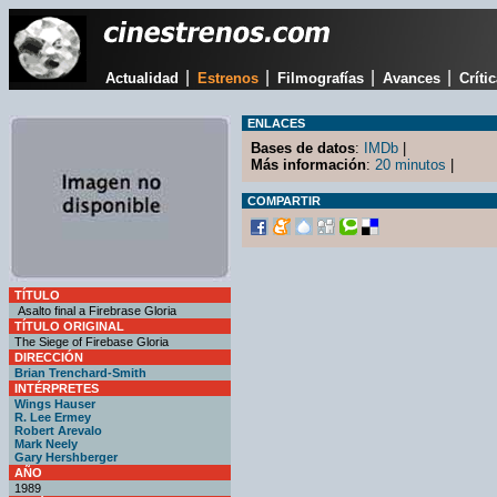
|
|
|
|
Actualidad
Estrenos
Filmografías
Avances
Críti
ENLACES
Bases de datos
:
IMDb
|
Más información
:
20 minutos
|
COMPARTIR
TÍTULO
Asalto final a Firebrase Gloria
TÍTULO ORIGINAL
The Siege of Firebase Gloria
DIRECCIÓN
Brian Trenchard-Smith
INTÉRPRETES
Wings Hauser
R. Lee Ermey
Robert Arevalo
Mark Neely
Gary Hershberger
AÑO
1989