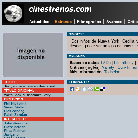
|
|
|
|
Actualidad
Estrenos
Filmografías
Avances
Críti
SINOPSIS
Dos niños de Nueva York, Cecilia y
deseos: poder ser amigos de unos sim
ENLACES
Bases de datos
:
IMDb
|
Filmaffinity
|
Críticas (inglés)
:
Variety
|
Sun-Times
Más información
:
Todocine
|
TÍTULO
COMPARTIR
Rex, un dinosuario en Nueva York
TÍTULO ORIGINAL
We're Back! A Dinosaur's Story
DIRECCIÓN
Phil Nibbelink
Simon Wells
Dick Zondag
Ralph Zondag
INTÉRPRETES
John Goodman
Blaze Berdahl
Rhea Perlman
Jay Leno