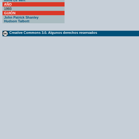
René Le Vant
AÑO
1993
GUIÓN
John Patrick Shanley
Hudson Talbott
Creative Commons 3.0. Algunos derechos reservados