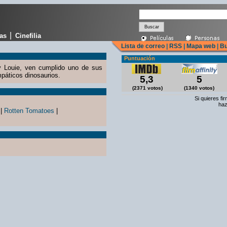
|
cas
Cinefilia
Lista de correo
|
RSS
|
Mapa web
|
Bu
Puntuación
 Louie, ven cumplido uno de sus
páticos dinosaurios.
5,3
5
(2371 votos)
(1340 votos)
Si quieres fi
haz
|
Rotten Tomatoes
|