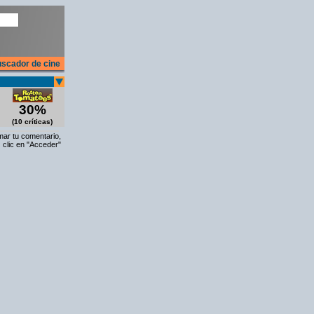
scador de cine
30%
(10 críticas)
rmar tu comentario,
 clic en "Acceder"