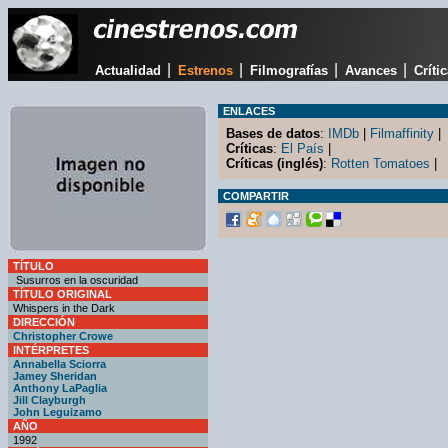
|
|
|
|
Actualidad
Estrenos
Filmografías
Avances
Críti
ENLACES
Bases de datos
:
IMDb
|
Filmaffinity
|
Críticas
:
El País
|
Críticas (inglés)
:
Rotten Tomatoes
|
COMPARTIR
TÍTULO
Susurros en la oscuridad
TÍTULO ORIGINAL
Whispers in the Dark
DIRECCIÓN
Christopher Crowe
INTÉRPRETES
Annabella Sciorra
Jamey Sheridan
Anthony LaPaglia
Jill Clayburgh
John Leguizamo
AÑO
1992