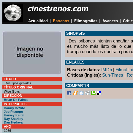
|
|
|
|
Actualidad
Estrenos
Filmografías
Avances
Críti
SINOPSIS
Dos bribones intentan engañar a 
es mucho más listo de lo que e
trampa cuando los contrata para q
ENLACES
Bases de datos
:
IMDb
|
Filmaffini
Críticas (inglés)
:
Sun-Times
|
Ro
TÍTULO
Dos tipos geniales
COMPARTIR
TÍTULO ORIGINAL
Wise Guys
DIRECCIÓN
Brian De Palma
INTÉRPRETES
Danny DeVito
Joe Piscopo
Harvey Keitel
Ray Sharkey
Dan Hedaya
AÑO
1986