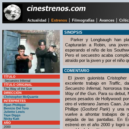
|
|
|
|
Actualidad
Estrenos
Filmografías
Avances
Críti
SINOPSIS
Parker y Longbaugh han plane
Capturarán a Robin, una joven
esperando el niño de los Southw
Pero el secuestro acaba compli
atraído por la joven y por el niño 
COMENTARIO
TÍTULO
El joven guionista Cristopher
Secuestro Infernal
excelente trabajo en
Traffic
, da
TÍTULO ORIGINAL
Secuestro Infernal
, horrorosa tra
The Way of the Gun
DIRECCIÓN
Way of the Gun
. Para su debut,
Christopher McQuarrie
pesos pesados de Hollywood: por 
INTÉRPRETES
otro el veterano James Caan. Ju
Ryan Phillippe
Benicio Del Toro
Phillipe (
Gosford Park
) y una r
Juliette Lewis
vuelve a afrontar trabajos de 
Taye Diggs
Nicky Katt
alejada de las pantallas. En E
AÑO
estrenó en el año 2000 y logró 
2000