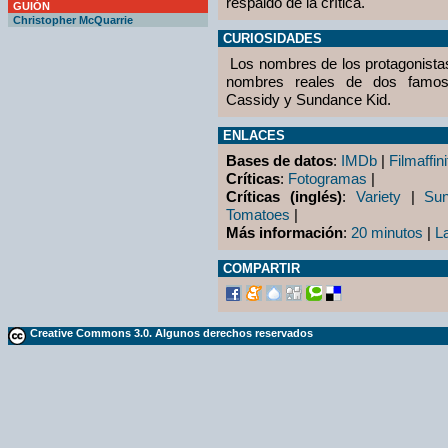
respaldo de la crítica.
GUIÓN
Christopher McQuarrie
CURIOSIDADES
Los nombres de los protagonista
nombres reales de dos famoso
Cassidy y Sundance Kid.
ENLACES
Bases de datos
:
IMDb
|
Filmaffini
Críticas
:
Fotogramas
|
Críticas (inglés)
:
Variety
|
Su
Tomatoes
|
Más información
:
20 minutos
|
L
COMPARTIR
Creative Commons 3.0. Algunos derechos reservados