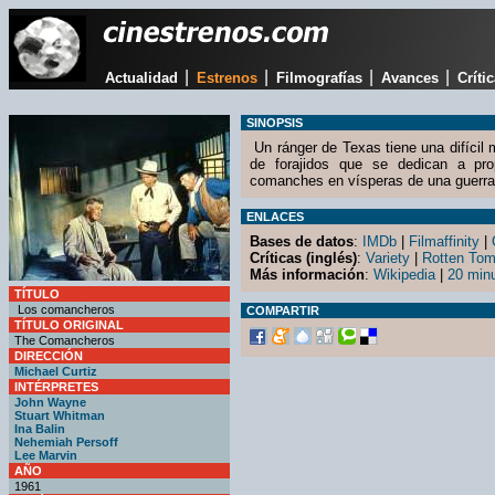
|
|
|
|
Actualidad
Estrenos
Filmografías
Avances
Críti
SINOPSIS
Un ránger de Texas tiene una difícil
de forajidos que se dedican a pro
comanches en vísperas de una guerra
ENLACES
Bases de datos
:
IMDb
|
Filmaffinity
|
Críticas (inglés)
:
Variety
|
Rotten Tom
Más información
:
Wikipedia
|
20 min
TÍTULO
Los comancheros
COMPARTIR
TÍTULO ORIGINAL
The Comancheros
DIRECCIÓN
Michael Curtiz
INTÉRPRETES
John Wayne
Stuart Whitman
Ina Balin
Nehemiah Persoff
Lee Marvin
AÑO
1961