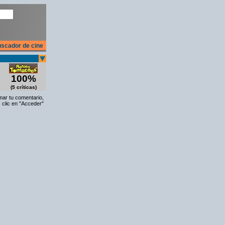
scador de cine
100%
(5 críticas)
rmar tu comentario,
 clic en "Acceder"