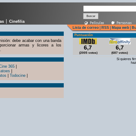
|
cas
Cinefilia
Lista de correo
|
RSS
|
Mapa web
|
Bu
Puntuación
 misión: debe acabar con una banda
porcionar armas y licores a los
6,7
6,7
.
(2005 votos)
(687 votos)
Si quieres fi
haz
Cine 365
|
atoes
|
utos
|
Todocine
|