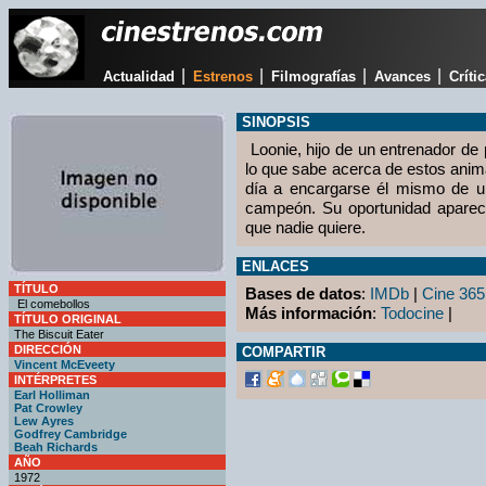
|
|
|
|
Actualidad
Estrenos
Filmografías
Avances
Críti
SINOPSIS
Loonie, hijo de un entrenador de 
lo que sabe acerca de estos anim
día a encargarse él mismo de un
campeón. Su oportunidad aparec
que nadie quiere.
ENLACES
TÍTULO
Bases de datos
:
IMDb
|
Cine 365
El comebollos
Más información
:
Todocine
|
TÍTULO ORIGINAL
The Biscuit Eater
DIRECCIÓN
COMPARTIR
Vincent McEveety
INTÉRPRETES
Earl Holliman
Pat Crowley
Lew Ayres
Godfrey Cambridge
Beah Richards
AÑO
1972