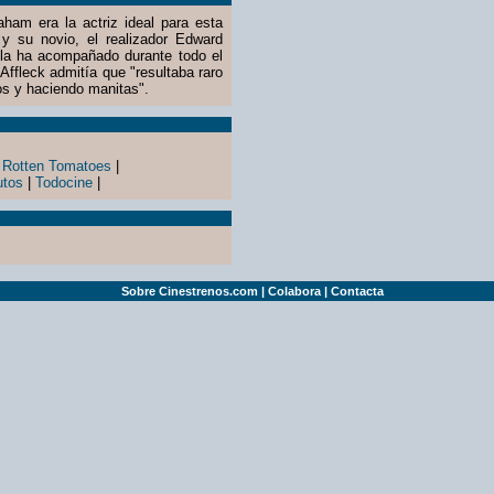
am era la actriz ideal para esta
y su novio, el realizador Edward
la ha acompañado durante todo el
Affleck admitía que "resultaba raro
os y haciendo manitas".
|
Rotten Tomatoes
|
utos
|
Todocine
|
Sobre Cinestrenos.com
|
Colabora
|
Contacta