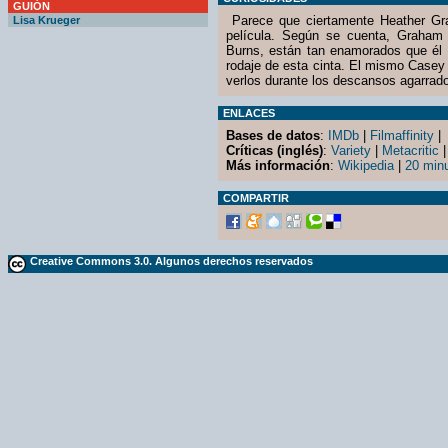
GUIÓN
Parece que ciertamente Heather Grah
Lisa Krueger
película. Según se cuenta, Graham 
Burns, están tan enamorados que él 
rodaje de esta cinta. El mismo Casey 
verlos durante los descansos agarrad
ENLACES
Bases de datos
:
IMDb
|
Filmaffinity
|
Críticas (inglés)
:
Variety
|
Metacritic
Más información
:
Wikipedia
|
20 min
COMPARTIR
Creative Commons 3.0. Algunos derechos reservados