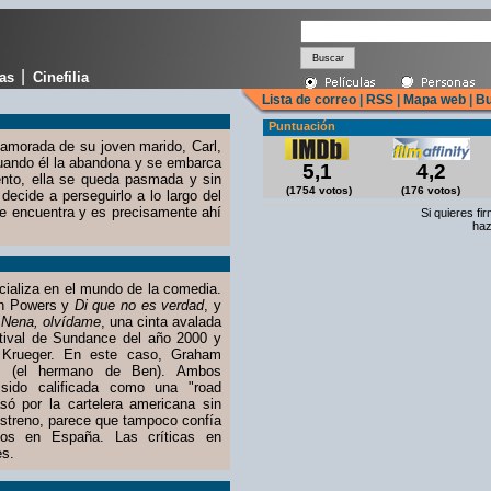
|
cas
Cinefilia
Lista de correo
|
RSS
|
Mapa web
|
Bu
Puntuación
namorada de su joven marido, Carl,
cuando él la abandona y se embarca
5,1
4,2
ento, ella se queda pasmada y sin
(1754 votos)
(176 votos)
decide a perseguirlo a lo largo del
 le encuentra y es precisamente ahí
Si quieres fi
haz
aliza en el mundo de la comedia.
tin Powers y
Di que no es verdad
, y
a
Nena, olvídame
, una cinta avalada
tival de Sundance del año 2000 y
a Krueger. En este caso, Graham
ck (el hermano de Ben). Ambos
 sido calificada como una "road
ó por la cartelera americana sin
 estreno, parece que tampoco confía
dos en España. Las críticas en
es.