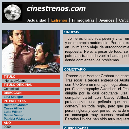
|
|
|
|
Actualidad
Estrenos
Filmografías
Avances
Críti
SINOPSIS
Joline es una chica joven y vital, e
y de su propio matrimonio. Por eso, 
en un místico viaje de autoconocimi
respuesta. Pero, a pesar de todo, se 
país para traerle de vuelta hasta que
donde comienzan los problemas.
COMENTARIO
Parece que Heather Graham se especi
TÍTULO
Tras rodar la tercera entrega de Aus
Nena, olvídame
con
The Guru
en montaje, llega ahor
TÍTULO ORIGINAL
por Cinematography Award en el Fes
Committed
DIRECCIÓN
dirigida por la casi debutante Lis
Lisa Krueger
compate cartel con Casey Affle
INTÉRPRETES
protagonizan una película que ha
Heather Graham
comedy" en toda regla, pero que pas
Casey Affleck
pena ni gloria y que, por su fecha de
Luke Wilson
en conseguir muy buenos resulta
Goran Visnjic
Patricia Velasquez
Estados Unidos han sido muy regular
AÑO
2000
CURIOSIDADES