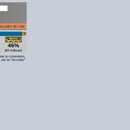
scador de cine
46%
(37 críticas)
rmar tu comentario,
 clic en "Acceder"