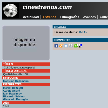
|
|
|
|
Actualidad
Estrenos
Filmografías
Avances
Críti
ENLACES
Bases de datos
:
IMDb
|
COMPARTIR
TÍTULO
Colt 38, escuadra especial
TÍTULO ORIGINAL
Quelli della calibro 38
DIRECCIÓN
Massimo Dallamano
INTÉRPRETES
Marcel Bozzuffi
Carole André
Ivan Rassimov
Riccardo Salvino
Giancarlo Bonuglia
AÑO
1976