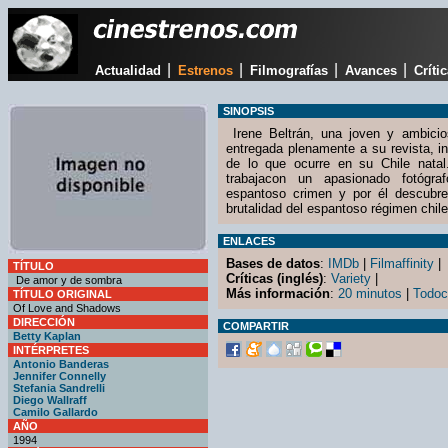
|
|
|
|
Actualidad
Estrenos
Filmografías
Avances
Críti
SINOPSIS
Irene Beltrán, una joven y ambicio
entregada plenamente a su revista, in
de lo que ocurre en su Chile natal
trabajacon un apasionado fotógr
espantoso crimen y por él descubren
brutalidad del espantoso régimen chil
ENLACES
Bases de datos
:
IMDb
|
Filmaffinity
|
TÍTULO
Críticas (inglés)
:
Variety
|
De amor y de sombra
Más información
:
20 minutos
|
Todoc
TÍTULO ORIGINAL
Of Love and Shadows
DIRECCIÓN
COMPARTIR
Betty Kaplan
INTÉRPRETES
Antonio Banderas
Jennifer Connelly
Stefania Sandrelli
Diego Wallraff
Camilo Gallardo
AÑO
1994