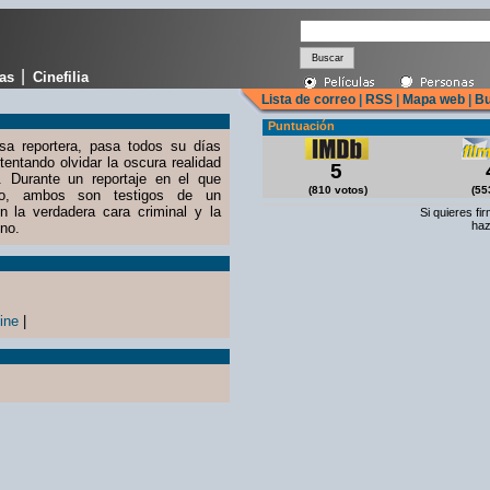
|
cas
Cinefilia
Lista de correo
|
RSS
|
Mapa web
|
Bu
Puntuación
sa reportera, pasa todos su días
tentando olvidar la oscura realidad
5
. Durante un reportaje en el que
(810 votos)
(55
afo, ambos son testigos de un
 la verdadera cara criminal y la
Si quieres fi
haz
eno.
ine
|