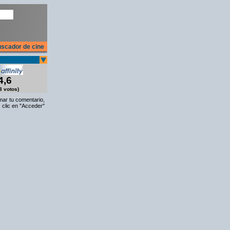
scador de cine
4,6
3 votos)
rmar tu comentario,
 clic en "Acceder"