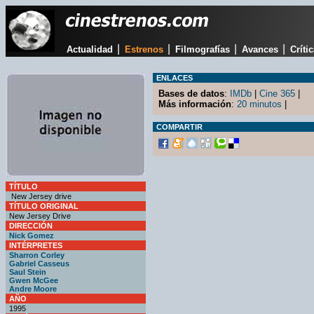
|
|
|
|
Actualidad
Estrenos
Filmografías
Avances
Críti
ENLACES
Bases de datos
:
IMDb
|
Cine 365
|
Más información
:
20 minutos
|
COMPARTIR
TÍTULO
New Jersey drive
TÍTULO ORIGINAL
New Jersey Drive
DIRECCIÓN
Nick Gomez
INTÉRPRETES
Sharron Corley
Gabriel Casseus
Saul Stein
Gwen McGee
Andre Moore
AÑO
1995