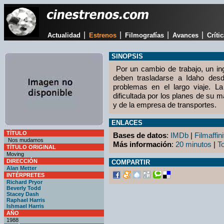
|
|
|
|
Actualidad
Estrenos
Filmografías
Avances
Críti
SINOPSIS
Por un cambio de trabajo, un ing
deben trasladarse a Idaho des
problemas en el largo viaje. L
dificultada por los planes de su m
y de la empresa de transportes.
ENLACES
TÍTULO
Bases de datos
:
IMDb
|
Filmaffini
Nos mudamos
Más información
:
20 minutos
|
T
TÍTULO ORIGINAL
Moving
DIRECCIÓN
COMPARTIR
Alan Metter
INTÉRPRETES
Richard Pryor
Beverly Todd
Stacey Dash
Raphael Harris
Ishmael Harris
AÑO
1988