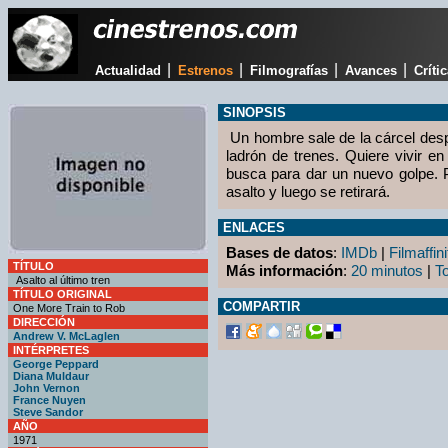
|
|
|
|
Actualidad
Estrenos
Filmografías
Avances
Críti
SINOPSIS
Un hombre sale de la cárcel de
ladrón de trenes. Quiere vivir e
busca para dar un nuevo golpe. P
asalto y luego se retirará.
ENLACES
Bases de datos
:
IMDb
|
Filmaffini
TÍTULO
Más información
:
20 minutos
|
T
Asalto al último tren
TÍTULO ORIGINAL
COMPARTIR
One More Train to Rob
DIRECCIÓN
Andrew V. McLaglen
INTÉRPRETES
George Peppard
Diana Muldaur
John Vernon
France Nuyen
Steve Sandor
AÑO
1971