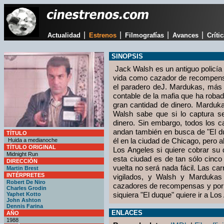
|
|
|
|
Actualidad
Estrenos
Filmografías
Avances
Críti
SINOPSIS
Jack Walsh es un antiguo policía
vida como cazador de recompens
el paradero deJ. Mardukas, más
contable de la mafia que ha roba
gran cantidad de dinero. Marduk
Walsh sabe que si lo captura s
dinero. Sin embargo, todos los 
andan también en busca de "El d
TÍTULO
él en la ciudad de Chicago, pero a
Huida a medianoche
TÍTULO ORIGINAL
Los Angeles si quiere cobrar su d
Midnight Run
esta ciudad es de tan sólo cinco
DIRECCIÓN
vuelta no será nada fácil. Las car
Martin Brest
INTÉRPRETES
vigilados, y Walsh y Mardukas
Robert De Niro
cazadores de recompensas y por 
Charles Grodin
siquiera "El duque" quiere ir a Los
Yaphet Kotto
John Ashton
Dennis Farina
ENLACES
AÑO
1988