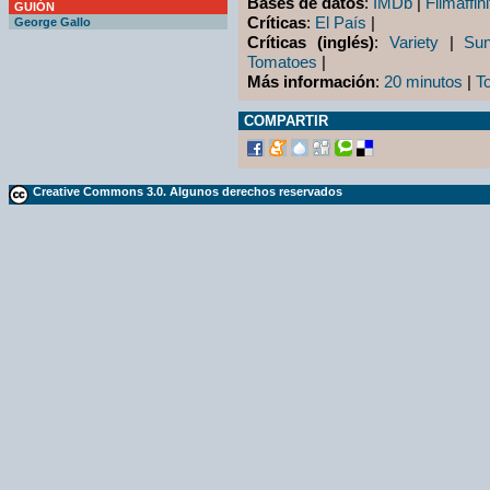
Bases de datos
:
IMDb
|
Filmaffini
GUIÓN
Críticas
:
El País
|
George Gallo
Críticas (inglés)
:
Variety
|
Su
Tomatoes
|
Más información
:
20 minutos
|
T
COMPARTIR
Creative Commons 3.0. Algunos derechos reservados