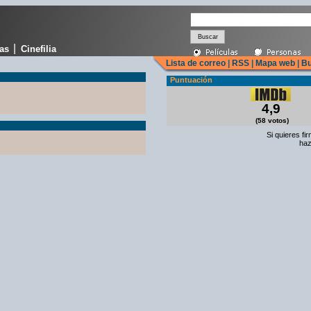
|
cas
Cinefilia
Lista de correo
|
RSS
|
Mapa web
|
Bu
Puntuación
4,9
(58 votos)
Si quieres fi
haz