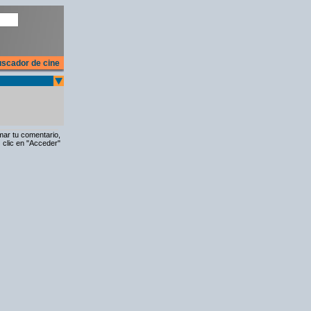
scador de cine
rmar tu comentario,
 clic en "Acceder"