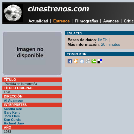
|
|
|
|
Actualidad
Estrenos
Filmografías
Avances
Críti
ENLACES
Bases de datos
:
IMDb
|
Más información
:
20 minutos
|
COMPARTIR
TÍTULO
Perdida en la montaña
TÍTULO ORIGINAL
Lost
DIRECCIÓN
Al Adamson
INTÉRPRETES
Sandra Dee
Gary Kent
Jack Elam
Ken Curtis
Richard Jury
AÑO
1983