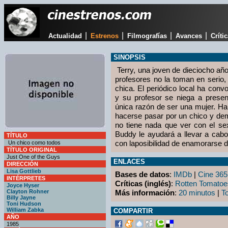
|
|
|
|
Actualidad
Estrenos
Filmografías
Avances
Críti
SINOPSIS
Terry, una joven de dieciocho añ
profesores no la toman en serio
chica. El periódico local ha conv
y su profesor se niega a present
única razón de ser una mujer. Ha
hacerse pasar por un chico y dem
no tiene nada que ver con el s
Buddy le ayudará a llevar a cabo
TÍTULO
con laposibilidad de enamorarse d
Un chico como todos
TÍTULO ORIGINAL
Just One of the Guys
ENLACES
DIRECCIÓN
Lisa Gottlieb
Bases de datos
:
IMDb
|
Cine 365
INTÉRPRETES
Críticas (inglés)
:
Rotten Tomatoe
Joyce Hyser
Clayton Rohner
Más información
:
20 minutos
|
T
Billy Jayne
Toni Hudson
William Zabka
COMPARTIR
AÑO
1985