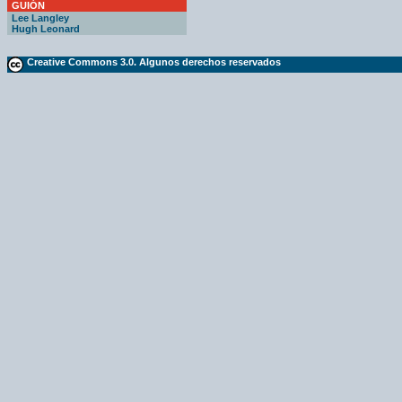
GUIÓN
Lee Langley
Hugh Leonard
Creative Commons 3.0. Algunos derechos reservados