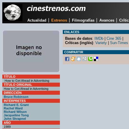
|
|
|
|
Actualidad
Estrenos
Filmografías
Avances
Críti
ENLACES
Bases de datos
:
IMDb
|
Cine 365
|
Críticas (inglés)
:
Variety
|
Sun-Times
COMPARTIR
TÍTULO
How to Get Ahead in Advertising
TÍTULO ORIGINAL
How to Get Ahead in Advertising
DIRECCIÓN
Bruce Robinson
INTÉRPRETES
Richard E. Grant
Rachel Ward
Richard Wilson
Jacqueline Tong
John Shrapnel
AÑO
1989