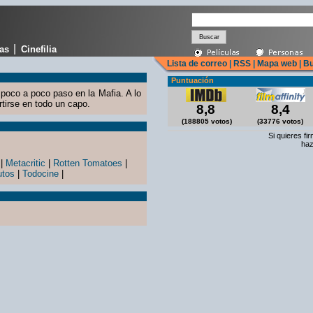
|
cas
Cinefilia
Lista de correo
|
RSS
|
Mapa web
|
Bu
Puntuación
poco a poco paso en la Mafia. A lo
rtirse en todo un capo.
8,8
8,4
(188805 votos)
(33776 votos)
Si quieres fi
haz
|
Metacritic
|
Rotten Tomatoes
|
utos
|
Todocine
|