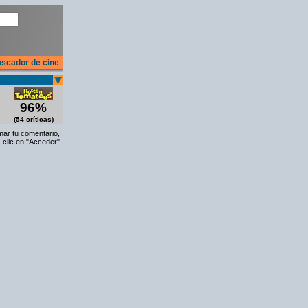
scador de cine
96%
(54 críticas)
rmar tu comentario,
 clic en "Acceder"