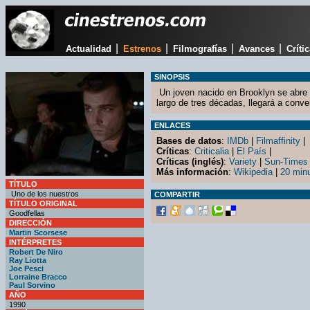
|
|
|
|
Actualidad
Estrenos
Filmografías
Avances
Críti
SINOPSIS
Un joven nacido en Brooklyn se abre 
largo de tres décadas, llegará a conve
ENLACES
Bases de datos
:
IMDb
|
Filmaffinity
|
Críticas
:
Criticalia
|
El País
|
Críticas (inglés)
:
Variety
|
Sun-Times
Más información
:
Wikipedia
|
20 min
TÍTULO
Uno de los nuestros
COMPARTIR
TÍTULO ORIGINAL
Goodfellas
DIRECCIÓN
Martin Scorsese
INTÉRPRETES
Robert De Niro
Ray Liotta
Joe Pesci
Lorraine Bracco
Paul Sorvino
AÑO
1990