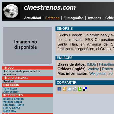
|
|
|
|
Actualidad
Estrenos
Filmografías
Avances
Críti
SINOPSIS
Ricky Coogan, un ambicioso y ava
por la malvada ESS Corporation
Santa Flan, en América del S
fertilizante biogenético, el Grotex 
ENLACES
Bases de datos
:
IMDb
|
Filmaffini
TÍTULO
Críticas (inglés)
:
Variety
|
Rotten
La disparatada parada de los
Más información
:
Wikipedia
|
20 
monstruos
TÍTULO ORIGINAL
Freaked
COMPARTIR
DIRECCIÓN
Tom Stern
Alex Winter
INTÉRPRETES
Brooke Shields
William Sadler
Eduardo Ricard
Henry Carbo
Deep Roy