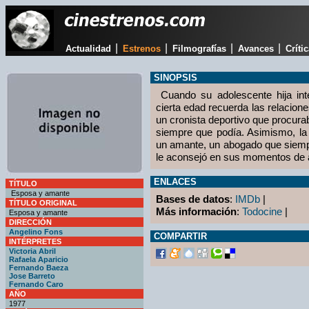
|
|
|
|
Actualidad
Estrenos
Filmografías
Avances
Críti
SINOPSIS
Cuando su adolescente hija int
cierta edad recuerda las relacio
un cronista deportivo que procur
siempre que podía. Asimismo, la
un amante, un abogado que siemp
le aconsejó en sus momentos de a
ENLACES
TÍTULO
Esposa y amante
Bases de datos
:
IMDb
|
TÍTULO ORIGINAL
Más información
:
Todocine
|
Esposa y amante
DIRECCIÓN
Angelino Fons
COMPARTIR
INTÉRPRETES
Victoria Abril
Rafaela Aparicio
Fernando Baeza
Jose Barreto
Fernando Caro
AÑO
1977