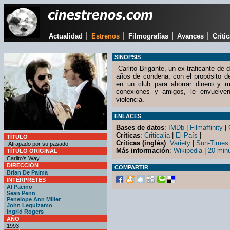
|
|
|
|
Actualidad
Estrenos
Filmografías
Avances
Críti
SINOPSIS
Carlito Brigante, un ex-traficante de d
años de condena, con el propósito d
en un club para ahorrar dinero y m
conexiones y amigos, le envuelv
violencia.
ENLACES
Bases de datos
:
IMDb
|
Filmaffinity
|
Críticas
:
Criticalia
|
El País
|
TÍTULO
Críticas (inglés)
:
Variety
|
Sun-Times
Atrapado por su pasado
Más información
:
Wikipedia
|
20 min
TÍTULO ORIGINAL
Carlito's Way
DIRECCIÓN
COMPARTIR
Brian De Palma
INTÉRPRETES
Al Pacino
Sean Penn
Penelope Ann Miller
John Leguizamo
Ingrid Rogers
AÑO
1993