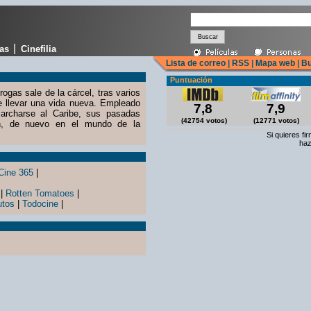
|
cas
Cinefilia
Lista de correo
|
RSS
|
Mapa web
|
Bu
Puntuación
rogas sale de la cárcel, tras varios
e llevar una vida nueva. Empleado
7,8
7,9
archarse al Caribe, sus pasadas
(42754 votos)
(12771 votos)
en, de nuevo en el mundo de la
Si quieres fi
haz
Cine 365
|
|
Rotten Tomatoes
|
utos
|
Todocine
|