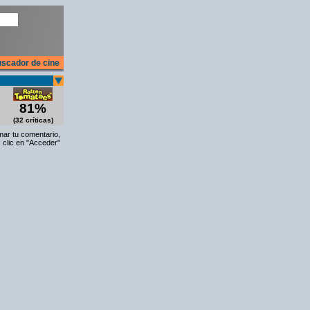
scador de cine
81%
(32 críticas)
rmar tu comentario,
 clic en "Acceder"