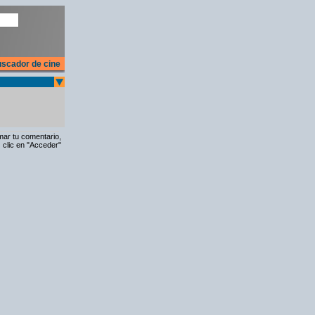
scador de cine
rmar tu comentario,
 clic en "Acceder"