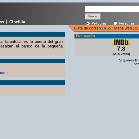
|
cas
Cinefilia
Lista de correo
|
RSS
|
Mapa web
|
Bu
Puntuación
Tarantula, es la puerta del gran
s asaltan el banco de la pequeña
7,3
(215 votos)
Si quieres fi
haz
ine
|