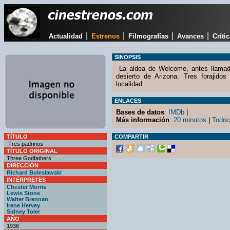
|
|
|
|
Actualidad
Estrenos
Filmografías
Avances
Críti
SINOPSIS
La aldea de Welcome, antes llamada 
desierto de Arizona. Tres forajido
localidad.
ENLACES
Bases de datos
:
IMDb
|
Más información
:
20 minutos
|
Todoc
TÍTULO
COMPARTIR
Tres padrinos
TÍTULO ORIGINAL
Three Godfathers
DIRECCIÓN
Richard Boleslawski
INTÉRPRETES
Chester Morris
Lewis Stone
Walter Brennan
Irene Hervey
Sidney Toler
AÑO
1936