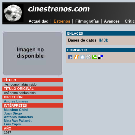
|
|
|
|
Actualidad
Estrenos
Filmografías
Avances
Críti
ENLACES
Bases de datos
:
IMDb
|
COMPARTIR
TÍTULO
Así como habían sido
TÍTULO ORIGINAL
Así como habían sido
DIRECCIÓN
Andrés Linares
INTÉRPRETES
Massimo Ghini
Juan Diego
Antonio Banderas
Nina Van Pallandt
Luis Ciges
AÑO
1987