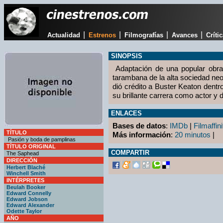
|
|
|
|
Actualidad
Estrenos
Filmografías
Avances
Críti
SINOPSIS
Adaptación de una popular obra 
tarambana de la alta sociedad neoy
dió crédito a Buster Keaton dentro
su brillante carrera como actor y d
ENLACES
Bases de datos
:
IMDb
|
Filmaffini
TÍTULO
Más información
:
20 minutos
|
Pasión y boda de pamplinas
TÍTULO ORIGINAL
COMPARTIR
The Saphead
DIRECCIÓN
Herbert Blaché
Winchell Smith
INTÉRPRETES
Beulah Booker
Edward Connelly
Edward Jobson
Edward Alexander
Odette Taylor
AÑO