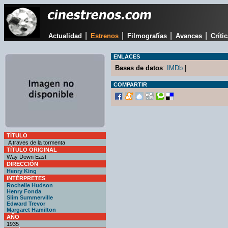
|
|
|
|
Actualidad
Estrenos
Filmografías
Avances
Críti
ENLACES
Bases de datos
:
IMDb
|
COMPARTIR
TÍTULO
A traves de la tormenta
TÍTULO ORIGINAL
Way Down East
DIRECCIÓN
Henry King
INTÉRPRETES
Rochelle Hudson
Henry Fonda
Slim Summerville
Edward Trevor
Margaret Hamilton
AÑO
1935