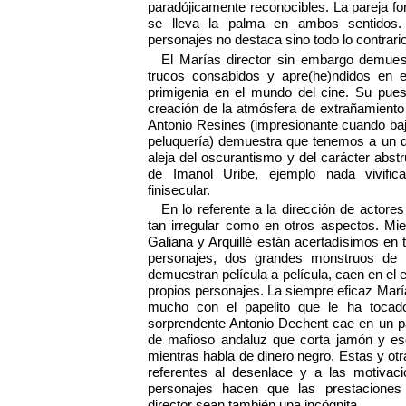
paradójicamente reconocibles. La pareja f
se lleva la palma en ambos sentidos.
personajes no destaca sino todo lo contrario
El Marías director sin embargo demues
trucos consabidos y apre(he)ndidos en e
primigenia en el mundo del cine. Su pue
creación de la atmósfera de extrañamiento
Antonio Resines (impresionante cuando baj
peluquería) demuestra que tenemos a un d
aleja del oscurantismo y del carácter abstr
de Imanol Uribe, ejemplo nada vivifi
finisecular.
En lo referente a la dirección de actore
tan irregular como en otros aspectos. Mi
Galiana y Arquillé están acertadísimos en
personajes, dos grandes monstruos de la
demuestran película a película, caen en el 
propios personajes. La siempre eficaz Mar
mucho con el papelito que le ha tocado
sorprendente Antonio Dechent cae en un pap
de mafioso andaluz que corta jamón y e
mientras habla de dinero negro. Estas y otr
referentes al desenlace y a las motivac
personajes hacen que las prestaciones 
director sean también una incógnita.