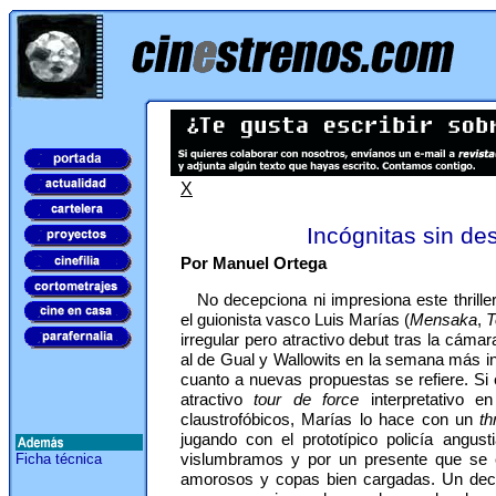
X
Incógnitas sin de
Por Manuel Ortega
No decepciona ni impresiona este thrille
el guionista vasco Luis Marías (
Mensaka
,
T
irregular pero atractivo debut tras la cám
al de Gual y Wallowits en la semana más ins
cuanto a nuevas propuestas se refiere. Si
atractivo
tour de force
interpretativo e
claustrofóbicos, Marías lo hace con un
th
jugando con el prototípico policía angu
vislumbramos y por un presente que se 
Ficha técnica
amorosos y copas bien cargadas. Un dec