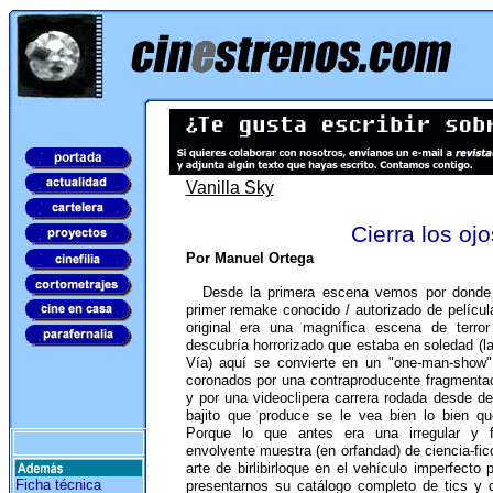
Vanilla Sky
Cierra los ojo
Por Manuel Ortega
Desde la primera escena vemos por donde v
primer remake conocido / autorizado de película
original era una magnífica escena de terro
descubría horrorizado que estaba en soledad (
Vía) aquí se convierte en un "one-man-show"
coronados por una contraproducente fragmentac
y por una videoclipera carrera rodada desde d
bajito que produce se le vea bien lo bien q
Porque lo que antes era una irregular y fa
envolvente muestra (en orfandad) de ciencia-ficc
arte de birlibirloque en el vehículo imperfect
Ficha técnica
presentarnos su catálogo completo de tics y d