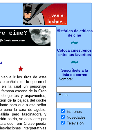
Histórico de críticas
de cine
Coloca cinestrenos
entre tus favoritos
s
Suscríbete a la
lista de correo
an a ir los tiros de este
Nombre:
 española: cfr lo que en el
r en la cual un personaje
la famosa escena de la Gran
E-mail:
 de gestos y aspavientos,
ión de la bajada del coche
elante para que a ese señor
ue pone la cara de agobio.
Estrenos
llida pero fascinadora y
Novedades
ión patria, se convierte por
Televisión
o para que Tom Cruise pueda
esviaciones interpretativas