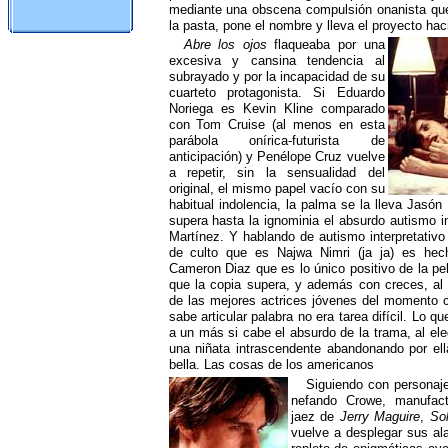
mediante una obscena compulsión onanista qu
la pasta, pone el nombre y lleva el proyecto hac
Abre los ojos
flaqueaba por una
excesiva y cansina tendencia al
subrayado y por la incapacidad de su
cuarteto protagonista. Si Eduardo
Noriega es Kevin Kline comparado
con Tom Cruise (al menos en esta
parábola onírica-futurista de
anticipación) y Penélope Cruz vuelve
a repetir, sin la sensualidad del
original, el mismo papel vacío con su
habitual indolencia, la palma se la lleva Jasó
supera hasta la ignominia el absurdo autismo int
Martínez. Y hablando de autismo interpretativo 
de culto que es Najwa Nimri (ja ja) es hec
Cameron Diaz que es lo único positivo de la pel
que la copia supera, y además con creces, al 
de las mejores actrices jóvenes del momento
sabe articular palabra no era tarea difícil. Lo 
a un más si cabe el absurdo de la trama, al ele
una niñata intrascendente abandonando por ell
bella. Las cosas de los americanos
Siguiendo con personaje
nefando Crowe, manufactu
jaez de
Jerry Maguire
,
So
vuelve a desplegar sus ala