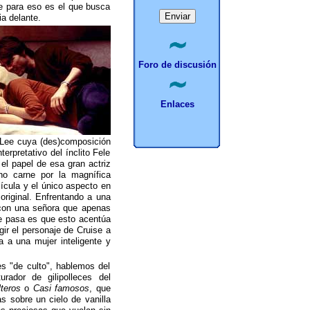
e para eso es el que busca
ia delante.
Foro de discusión
Enlaces
n Lee cuya (des)composición
erpretativo del ínclito Fele
el papel de esa gran actriz
ho carne por la magnífica
ícula y el único aspecto en
original. Enfrentando a una
 con una señora que apenas
que pasa es que esto acentúa
gir el personaje de Cruise a
a a una mujer inteligente y
s "de culto", hablemos del
rador de gilipolleces del
lteros
o
Casi famosos
, que
s sobre un cielo de vanilla