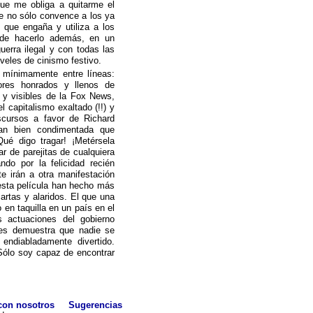
ue me obliga a quitarme el
e no sólo convence a los ya
 que engaña y utiliza a los
o de hacerlo además, en un
erra ilegal y con todas las
iveles de cinismo festivo.
 mínimamente entre líneas:
ores honrados y llenos de
 y visibles de la Fox News,
l capitalismo exaltado (!!) y
scursos a favor de Richard
tan bien condimentada que
Qué digo tragar! ¡Metérsela
r de parejitas de cualquiera
ndo por la felicidad recién
te irán a otra manifestación
 esta película han hecho más
artas y alaridos. El que una
 en taquilla en un país en el
 actuaciones del gobierno
ues demuestra que nadie se
endiabladamente divertido.
ólo soy capaz de encontrar
con nosotros
Sugerencias