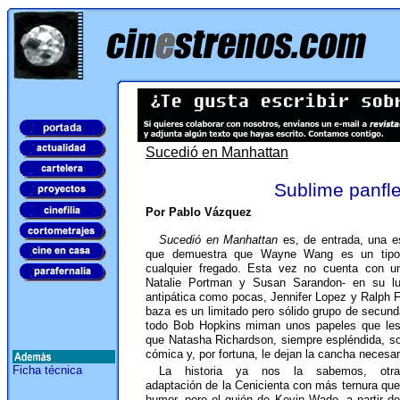
Sucedió en Manhattan
Sublime panfle
Por Pablo Vázquez
Sucedió en Manhattan
es, de entrada, una 
que demuestra que Wayne Wang es un tipo 
cualquier fregado. Esta vez no cuenta con u
Natalie Portman y Susan Sarandon- en su l
antipática como pocas, Jennifer Lopez y Ralph F
baza es un limitado pero sólido grupo de secund
todo Bob Hopkins miman unos papeles que les 
que Natasha Richardson, siempre espléndida, so
cómica y, por fortuna, le dejan la cancha necesar
Ficha técnica
La historia ya nos la sabemos, otra
adaptación de la Cenicienta con más ternura que
humor, pero el guión de Kevin Wade- a partir de