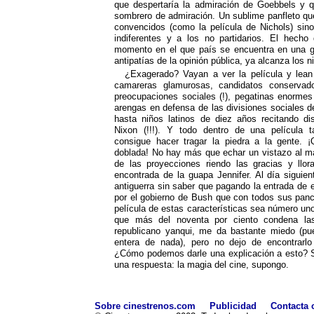
que despertaría la admiración de Goebbels y q
sombrero de admiración. Un sublime panfleto qu
convencidos (como la película de Nichols) sino
indiferentes y a los no partidarios. El hech
momento en el que país se encuentra en una gu
antipatías de la opinión pública, ya alcanza los n
¿Exagerado? Vayan a ver la película y lean
camareras glamurosas, candidatos conservad
preocupaciones sociales (!), pegatinas enormes
arengas en defensa de las divisiones sociales de
hasta niños latinos de diez años recitando di
Nixon (!!!). Y todo dentro de una película 
consigue hacer tragar la piedra a la gente. ¡
doblada! No hay más que echar un vistazo al ma
de las proyecciones riendo las gracias y llora
encontrada de la guapa Jennifer. Al día siguien
antiguerra sin saber que pagando la entrada de
por el gobierno de Bush que con todos sus panc
película de estas características sea número uno
que más del noventa por ciento condena las
republicano yanqui, me da bastante miedo (p
entera de nada), pero no dejo de encontrarlo 
¿Cómo podemos darle una explicación a esto? S
una respuesta: la magia del cine, supongo.
Sobre cinestrenos.com
Publicidad
Contacta 