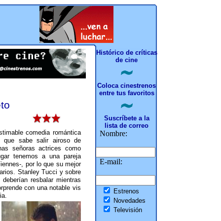
Histórico de críticas
de cine
Coloca cinestrenos
entre tus favoritos
to
Suscríbete a la
lista de correo
estimable comedia romántica
Nombre:
que sabe salir airoso de
nas señoras actrices como
ugar tenemos a una pareja
E-mail:
iennes-, por lo que su mejor
arios. Stanley Tucci y sobre
deberían resbalar mientras
rprende con una notable vis
Estrenos
ia.
Novedades
Televisión