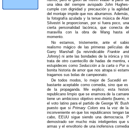
una idea del siempre avispado John Hughes-
cumple con dignidad y precaución y la agilidad
del montaje impide que nos aburramos. Además,
la fotografía azulada y la tenue música de Alan
Silvestri le proporcionan, por si fuera poco, una
cierta personalidad lacónica, que conecta de
maravilla con la obra de Wang hasta el
momento.
No estamos, tristemente, ante el sabio
realismo mágico de las primeras películas de
Garry Marshall (la reivindicable
Frankie an
Johnny
) ni ante las bondades de la irónica y tr
trata de otro cuentecillo de hadas de mentira,
estupideces como
Seducción a la carta
o
Por s
bonita historia de amor que nos atrapa si esta
tragarnos sus bolas de campeonato.
De todos modos, lo mejor de
Sucedió en
bastante aceptable como comedia, sino que es 
de la propaganda. Me explico; esta histor
republicano limpio que se enamora de la camar
tiene un ambicioso objetivo encubierto (bueno, n
el voto latino para el partido de George W. Bus
puesto que si
Primary C
olors
era la voz de la
inconveniente en que los republicanos tengan tam
cabo, EEUU sigue siendo una democracia. P
demostrado ser mucho más inteligentes que s
armas y el envoltorio de una inofensiva comedi