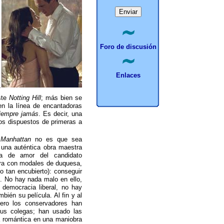
Foro de discusión
Enlaces
d
iste
Notting Hill
; más bien se
 en la línea de encantadoras
iempre jamás
. Es decir, una
mos dispuestos de primeras a
 Manhattan
no es que sea
una auténtica obra maestra
ia de amor del candidato
era con modales de duquesa,
o tan encubierto): conseguir
h. No hay nada malo en ello,
 democracia liberal, no hay
bién su película. Al fin y al
ero los conservadores han
us colegas; han usado las
a romántica en una maniobra