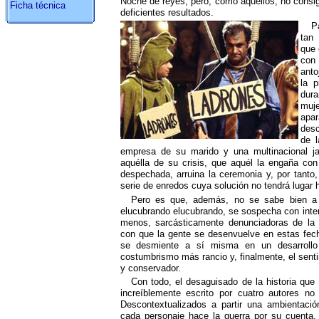
Noche de reyes, pero, como aquéllos, no consigu
Ficha técnica
deficientes resultados.
P
tan
que 
con
anto
la p
dura
muj
apa
desc
de l
empresa de su marido y una multinacional j
aquélla de su crisis, que aquél la engaña con
despechada, arruina la ceremonia y, por tanto,
serie de enredos cuya solución no tendrá lugar 
Pero es que, además, no se sabe bien a 
elucubrando elucubrando, se sospecha con inte
menos, sarcásticamente denunciadoras de la 
con que la gente se desenvuelve en estas fec
se desmiente a sí misma en un desarrollo
costumbrismo más rancio y, finalmente, el sen
y conservador.
Con todo, el desaguisado de la historia que 
increíblemente escrito por cuatro autores no
Descontextualizados a partir una ambientació
cada personaje hace la guerra por su cuenta