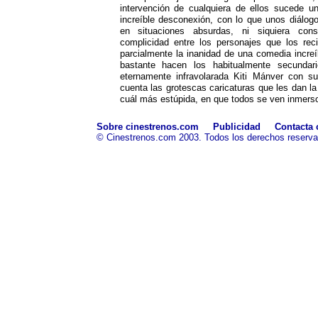
intervención de cualquiera de ellos sucede un
increíble desconexión, con lo que unos diálog
en situaciones absurdas, ni siquiera con
complicidad entre los personajes que los reci
parcialmente la inanidad de una comedia incre
bastante hacen los habitualmente secundar
eternamente infravolarada Kiti Mánver con s
cuenta las grotescas caricaturas que les dan la 
cuál más estúpida, en que todos se ven inmers
Sobre cinestrenos.com
Publicidad
Contacta 
© Cinestrenos.com 2003. Todos los derechos reserv