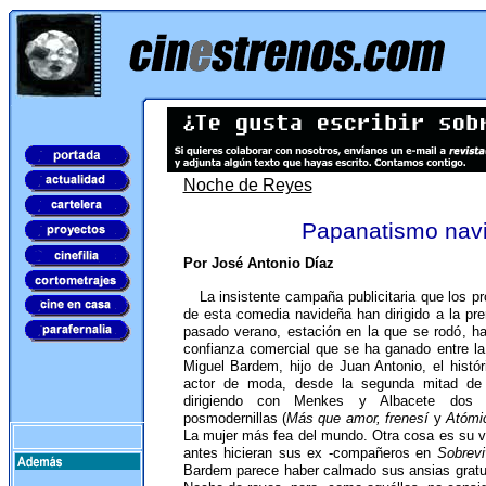
Noche de Reyes
Papanatismo nav
Por José Antonio Díaz
La insistente campaña publicitaria que los pr
de esta comedia navideña han dirigido a la pr
pasado verano, estación en la que se rodó, ha
confianza comercial que se ha ganado entre la
Miguel Bardem, hijo de Juan Antonio, el históri
actor de moda, desde la segunda mitad de 
dirigiendo con Menkes y Albacete dos c
posmodernillas (
Más que amor, frenesí
y
Atómi
La mujer más fea del mundo. Otra cosa es su v
antes hicieran sus ex -compañeros en
Sobrevi
Bardem parece haber calmado sus ansias gratu