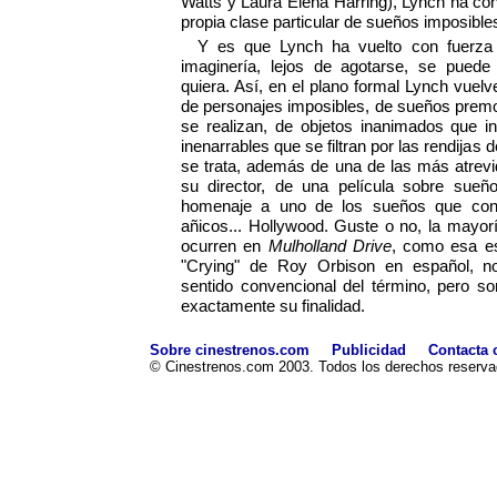
Watts y Laura Elena Harring), Lynch ha co
propia clase particular de sueños imposible
Y es que Lynch ha vuelto con fuerza
imaginería, lejos de agotarse, se puede
quiera. Así, en el plano formal Lynch vuelv
de personajes imposibles, de sueños premo
se realizan, de objetos inanimados que i
inenarrables que se filtran por las rendijas d
se trata, además de una de las más atrevi
su director, de una película sobre sue
homenaje a uno de los sueños que con
añicos... Hollywood. Guste o no, la mayor
ocurren en
Mulholland Drive
, como esa e
"Crying" de Roy Orbison en español, no
sentido convencional del término, pero so
exactamente su finalidad.
Sobre cinestrenos.com
Publicidad
Contacta 
© Cinestrenos.com 2003. Todos los derechos reserva