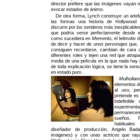
director prefiere que las imágenes vayan m
evocar estados de ánimo.
De otra forma, Lynch construye un artef
las formas una historia de Hollywood 
discurre por los senderos más inexplicables
que podría verse perfectamente desde el 
como sucediera en
Memento
, el leitmotiv
de decir y hacer de unos personajes que
consiguen recordarse, cambian de cara 
diferentes roles y tejen una red que atrap
media de una película en la que nada hay gr
de toda explicación lógica, se tiene la sen
en estado puro .
Mulhollan
elementos d
al uso, per
pretende es 
indefinibl
experiment
permanece
sueños. 
habitual
diseñador de producción, Angelo Bada
imágenes) y con unas actrices que raya