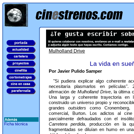
Mulholland Drive
La vida en sue
Por Javier Pulido Samper
"Si pudiera explicar algo coherente 
necesitaría plasmarlos en películas"
afirmación de
Mulholland Drive
, la última
Una larga y coherente trayectoria en l
construido un universo propio y reconocib
grandes
outsiders
como Cronemberg, 
comercial, Burton. Los adictos al cine
parcialmente defraudados con el insóli
Carretera perdida
, producción en la qu
Ficha técnica
fragmentadas se diluían en humo en una