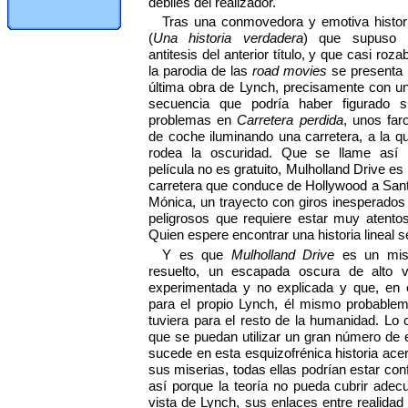
débiles del realizador.
Tras una conmovedora y emotiva histor
(
Una historia verdadera
) que supuso 
antitesis del anterior título, y que casi roza
la parodia de las
road movies
se presenta 
última obra de Lynch, precisamente con u
secuencia que podría haber figurado s
problemas en
Carretera perdida
, unos far
de coche iluminando una carretera, a la q
rodea la oscuridad. Que se llame así 
película no es gratuito, Mulholland Drive es 
carretera que conduce de Hollywood a San
Mónica, un trayecto con giros inesperados
peligrosos que requiere estar muy atent
Quien espere encontrar una historia lineal s
Y es que
Mulholland Drive
es un mis
resuelto, un escapada oscura de alto v
experimentada y no explicada y que, en 
para el propio Lynch, él mismo probableme
tuviera para el resto de la humanidad. Lo 
que se puedan utilizar un gran número de 
sucede en esta esquizofrénica historia acer
sus miserias, todas ellas podrían estar co
así porque la teoría no pueda cubrir ade
vista de Lynch, sus enlaces entre realidad