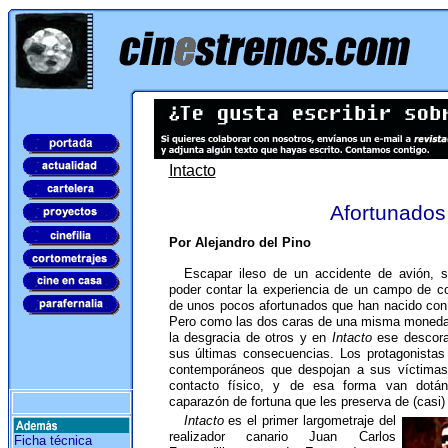
Intacto
Afortunados
Por Alejandro del Pino
Escapar ileso de un accidente de avión, s
poder contar la experiencia de un campo de co
de unos pocos afortunados que han nacido con 
Pero como las dos caras de una misma moneda,
la desgracia de otros y en
Intacto
ese descora
sus últimas consecuencias. Los protagonistas
contemporáneos que despojan a sus víctimas
contacto físico, y de esa forma van dotá
caparazón de fortuna que les preserva de (casi) 
Intacto
es el primer largometraje del
realizador canario Juan Carlos
Ficha técnica