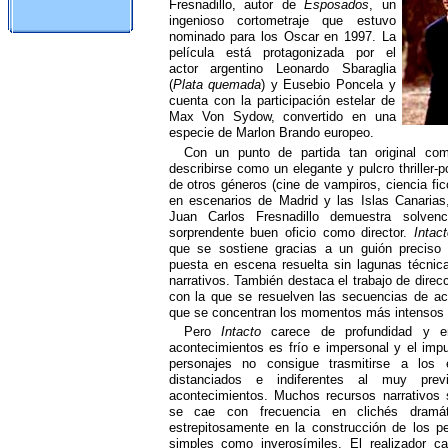
Fresnadillo, autor de
Esposados
, un
ingenioso cortometraje que estuvo
nominado para los Oscar en 1997. La
película está protagonizada por el
actor argentino Leonardo Sbaraglia
(
Plata quemada
) y Eusebio Poncela y
cuenta con la participación estelar de
Max Von Sydow, convertido en una
especie de Marlon Brando europeo.
Con un punto de partida tan original co
describirse como un elegante y pulcro thriller-
de otros géneros (cine de vampiros, ciencia fic
en escenarios de Madrid y las Islas Canarias
Juan Carlos Fresnadillo demuestra solven
sorprendente buen oficio como director.
Intac
que se sostiene gracias a un guión preciso
puesta en escena resuelta sin lagunas técnica
narrativos. También destaca el trabajo de direcc
con la que se resuelven las secuencias de ac
que se concentran los momentos más intensos d
Pero
Intacto
carece de profundidad y em
acontecimientos es frío e impersonal y el imp
personajes no consigue trasmitirse a los 
distanciados e indiferentes al muy prev
acontecimientos. Muchos recursos narrativos
se cae con frecuencia en clichés dramáti
estrepitosamente en la construcción de los pe
simples como inverosímiles. El realizador c