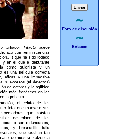
Foro de discusión
Enlaces
mo turbador,
Intacto
puede
policíaco con reminiscencias
ción,...) que ha sido rodado
, y en el que el debutante
cia como guionista y un
to
es una película correcta
 y eficaz y una impecable
s ni excesos (ni defectos)
ión de actores y la agilidad
ción más frenéticas en las
e la película.
oción, el relato de los
ulso fatal que mueve a sus
espectadores que asisten
isible desenlace de los
 sobran o son redundantes,
cos, y Fresnadillo falla
rsonajes, que resultan tan
anario demuestra solvencia