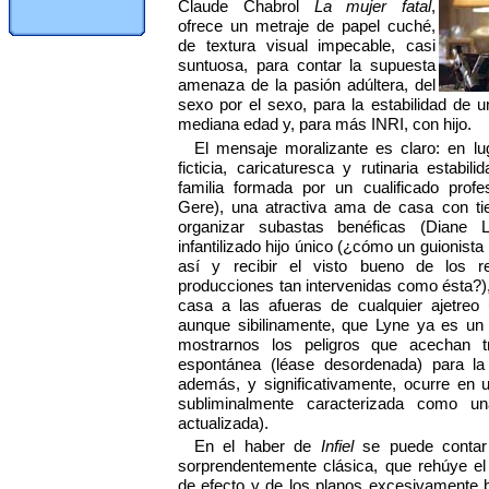
Claude Chabrol
La mujer fatal
,
ofrece un metraje de papel cuché,
de textura visual impecable, casi
suntuosa, para contar la supuesta
amenaza de la pasión adúltera, del
sexo por el sexo, para la estabilidad de
mediana edad y, para más INRI, con hijo.
El mensaje moralizante es claro: en lu
ficticia, caricaturesca y rutinaria estabi
familia formada por un cualificado profe
Gere), una atractiva ama de casa con ti
organizar subastas benéficas (Diane
infantilizado hijo único (¿cómo un guionist
así y recibir el visto bueno de los r
producciones tan intervenidas como ésta?), 
casa a las afueras de cualquier ajetreo
aunque sibilinamente, que Lyne ya es un
mostrarnos los peligros que acechan tr
espontánea (léase desordenada) para la i
además, y significativamente, ocurre en
subliminalmente caracterizada como
actualizada).
En el haber de
Infiel
se puede conta
sorprendentemente clásica, que rehúye el
de efecto y de los planos excesivamente b