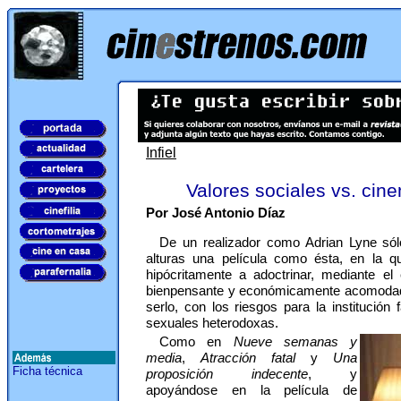
Infiel
Valores sociales vs. cin
Por José Antonio Díaz
De un realizador como Adrian Lyne sól
alturas una película como ésta, en la 
hipócritamente a adoctrinar, mediante el
bienpensante y económicamente acomodad
serlo, con los riesgos para la institución 
sexuales heterodoxas.
Como en
Nueve semanas y
media
,
Atracción fatal
y
Una
Ficha técnica
proposición indecente
, y
apoyándose en la película de