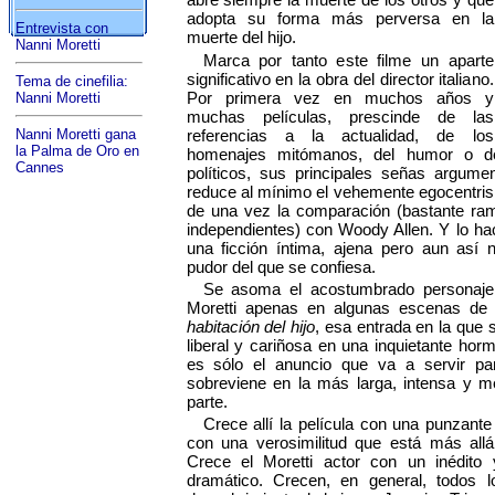
abre siempre la muerte de los otros y que
adopta su forma más perversa en la
Entrevista con
muerte del hijo.
Nanni Moretti
Marca por tanto este filme un aparte
significativo en la obra del director italiano.
Tema de cinefilia:
Por primera vez en muchos años y
Nanni Moretti
muchas películas, prescinde de las
Nanni Moretti gana
referencias a la actualidad, de los
la Palma de Oro en
homenajes mitómanos, del humor o de 
Cannes
políticos, sus principales señas argume
reduce al mínimo el vehemente egocentris
de una vez la comparación (bastante ram
independientes) con Woody Allen. Y lo ha
una ficción íntima, ajena pero aun así n
pudor del que se confiesa.
Se asoma el acostumbrado personaje 
Moretti apenas en algunas escenas de 
habitación del hijo
, esa entrada en la que 
liberal y cariñosa en una inquietante horm
es sólo el anuncio que va a servir pa
sobreviene en la más larga, intensa y m
parte.
Crece allí la película con una punzante
con una verosimilitud que está más allá 
Crece el Moretti actor con un inédito 
dramático. Crecen, en general, todos lo