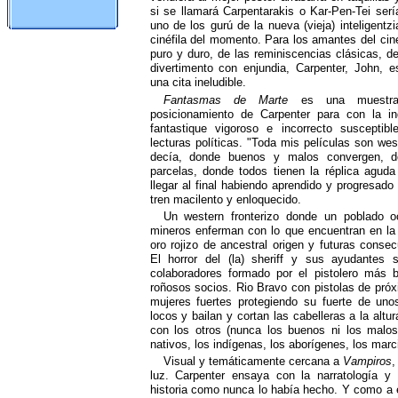
si se llamará Carpentarakis o Kar-Pen-Tei serí
uno de los gurú de la nueva (vieja) inteligentzi
cinéfila del momento. Para los amantes del cin
puro y duro, de las reminiscencias clásicas, de
divertimento con enjundia, Carpenter, John, e
una cita ineludible.
Fantasmas de Marte
es una muestra 
posicionamiento de Carpenter para con la in
fantastique vigoroso e incorrecto susceptib
lecturas políticas. "Toda mis películas son wes
decía, donde buenos y malos convergen, d
parcelas, donde todos tienen la réplica agud
llegar al final habiendo aprendido y progresado
tren macilento y enloquecido.
Un western fronterizo donde un poblado 
mineros enferman con lo que encuentran en la
oro rojizo de ancestral origen y futuras conse
El horror del (la) sheriff y sus ayudantes
colaboradores formado por el pistolero más 
roñosos socios. Rio Bravo con pistolas de pró
mujeres fuertes protegiendo su fuerte de un
locos y bailan y cortan las cabelleras a la altur
con los otros (nunca los buenos ni los malo
nativos, los indígenas, los aborígenes, los mar
Visual y temáticamente cercana a
Vampiros
,
luz. Carpenter ensaya con la narratología y
historia como nunca lo había hecho. Y como a él